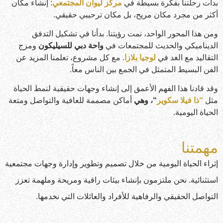
بدأت رحلتنا بفكرة بسيطة في
مركز ليوان المجتمعي
: إنشاء مكان
أكثر من مجرد مكان مريح، بل مكان ترحيبي حقيقي.
ومن هذا المحور الواحد، نمت رؤيتنا. بدأنا في تشكيل التدفق
الديناميكي والحديث للمجتمعات في
واحة دبي للسيليكون
ومزج
التقاليد مع الغد في
لوجيا بلازا
. مع كل مشروع، تعلمنا المزيد عن
الفن البسيط المتمثل في الجمع بين الناس معاً.
وقد قادنا هذا الفهم الأعمق إلى إنشاء وجهات حقيقية لنمط الحياة
مثل
“ذا فيلا سكوير
“، وهي
أماكن مصممة للعافية والتواصل ومتعة
الحياة اليومية.
مهمتنا
إثراء الحياة اليومية من خلال تصميم وتطوير وإدارة وجهات مجتمعية
استثنائية. نحن ملتزمون بإنشاء بيئات راقية ومريحة وملهمة تعزز
التواصل الحقيقي والرفاهية للأفراد والعائلات التي نخدمها.