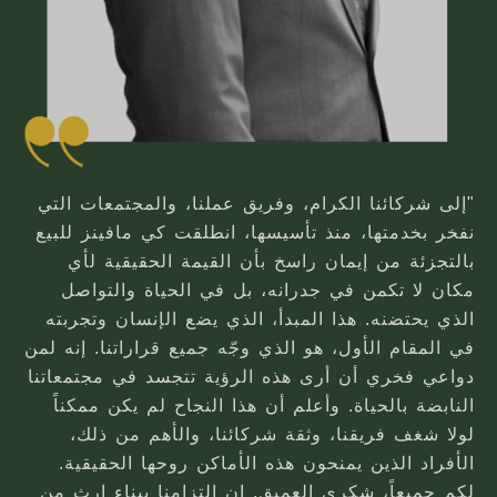
"إلى شركائنا الكرام، وفريق عملنا، والمجتمعات التي
نفخر بخدمتها، منذ تأسيسها، انطلقت كي مافينز للبيع
بالتجزئة من إيمان راسخ بأن القيمة الحقيقية لأي
مكان لا تكمن في جدرانه، بل في الحياة والتواصل
الذي يحتضنه. هذا المبدأ، الذي يضع الإنسان وتجربته
في المقام الأول، هو الذي وجّه جميع قراراتنا. إنه لمن
دواعي فخري أن أرى هذه الرؤية تتجسد في مجتمعاتنا
النابضة بالحياة. وأعلم أن هذا النجاح لم يكن ممكناً
لولا شغف فريقنا، وثقة شركائنا، والأهم من ذلك،
الأفراد الذين يمنحون هذه الأماكن روحها الحقيقية.
لكم جميعاً، شكري العميق. إن التزامنا ببناء إرث من