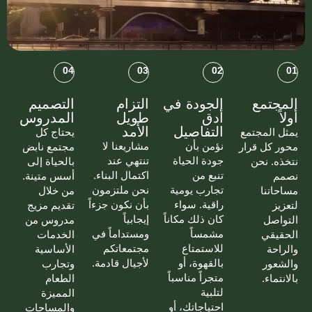
04
03
02
01
المجتمع
الجودة في
التزام
التصميم
أولاً
أدق
طويل
المدروس
التفاصيل
الأمد
يمثل المجتمع
يحتاج كل
نؤمن بأن
مشاريعنا لا
محور كل قرار
مجتمع نابض
جودة الحياة
تنتهي عند
نتخذه. نحن
بالحياة إلى
تنبع من
اكتمال البناء.
نصمم
أسس متينة.
تجارب يومية
نحن ملتزمون
مساحاتنا
من خلال
راقية. سواء
بأن نكون جزءاً
لتعزيز
تقديم مزيج
كان ذلك مكاناً
إيجابياً
التواصل
مدروس من
مشمساً
ومستداماً في
الحقيقي
الخدمات
للاستمتاع
مجتمعاتكم
والراحة
الأساسية
بالقهوة، أو
لأجيال قادمة.
والشعور
وتجارب
متجراً مناسباً
بالانتماء.
الطعام
لتلبية
المميزة
احتياجاتك، أو
والمساحات